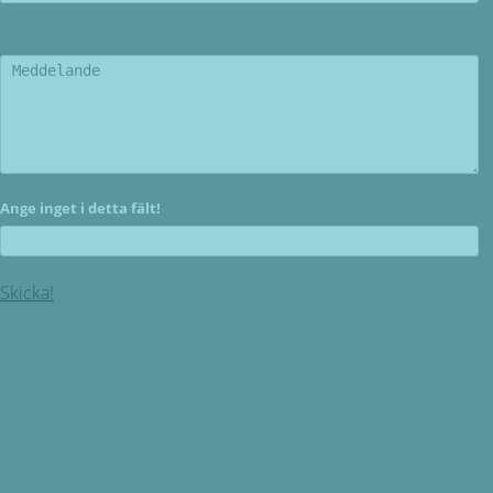
Ange inget i detta fält!
Skicka!
Kundservice
ÖPPETTIDER: Måndag - Torsdag mellan 09.00 - 16.30.
Fredag 9.00 - 16.00 SEMESTERSTÄNGT 30 JUNI - 26 JULI
Miljövänlig produktion