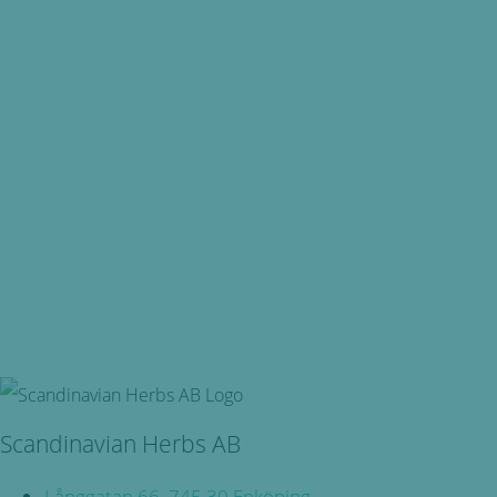
för alla våra produkter
Snabba leveranser
Oavsett vart du bor, du är även välkommen in i butiken på
Långgatan 66 i Enköping!
Svensktillverkade
Miljövänliga, örtbaserade friskvårdsprodukter för kropp
och själ!
Scandinavian Herbs AB
Långgatan 66, 745 30 Enköping