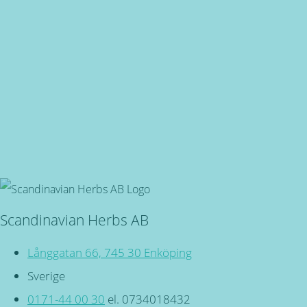
Snabba leveranser
Oavsett vart du bor, du är även välkommen in i butiken på
Långgatan 66 i Enköping!
Svensktillverkade
Miljövänliga, örtbaserade friskvårdsprodukter för kropp
och själ!
Scandinavian Herbs AB
Långgatan 66, 745 30 Enköping
Sverige
0171-44 00 30
el. 0734018432