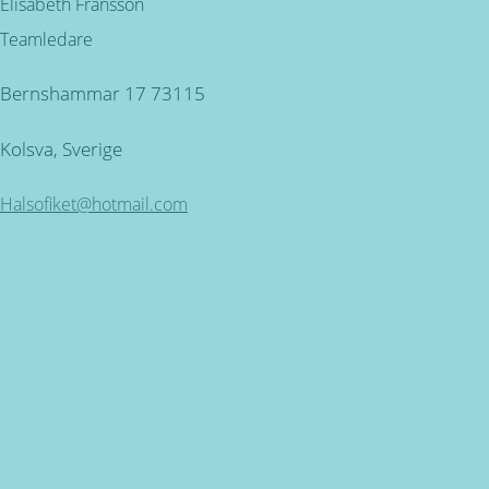
Elisabeth Fransson
Teamledare
Bernshammar 17 73115
Kolsva, Sverige
Halsofiket@hotmail.com
Kundservice
ÖPPETTIDER: Måndag - Torsdag mellan 09.00 - 16.30.
Fredag 9.00 - 16.00 SEMESTERSTÄNGT 30 JUNI - 26 JULI
Miljövänlig produktion
för alla våra produkter