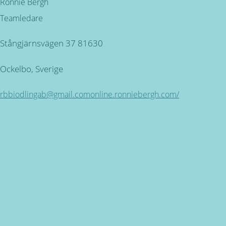
Ronnie Bergh
Teamledare
Stångjärnsvägen 37 81630
Ockelbo, Sverige
rbbiodlingab@gmail.com
online.ronniebergh.com/
Kundservice
ÖPPETTIDER: Måndag - Torsdag mellan 09.00 - 16.30.
Fredag 9.00 - 16.00 SEMESTERSTÄNGT 30 JUNI - 26 JULI
Miljövänlig produktion
för alla våra produkter