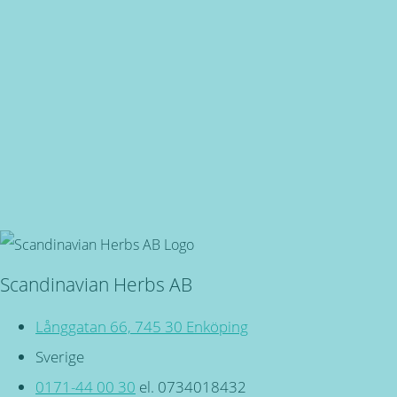
Snabba leveranser
Oavsett vart du bor, du är även välkommen in i butiken på
Långgatan 66 i Enköping!
Svensktillverkade
Miljövänliga, örtbaserade friskvårdsprodukter för kropp
och själ!
Scandinavian Herbs AB
Långgatan 66, 745 30 Enköping
Sverige
0171-44 00 30
el. 0734018432