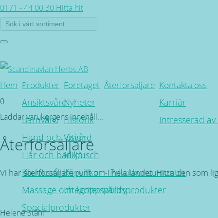
0171 - 44 00 30
Hitta hit
Hem
Produkter
Företaget
Återförsäljare
Kontakta oss
0
Ansiktsvård
Nyheter
Karriär
Laddar varukorgens innehåll...
Barnvård
Historik
Intresserad av
Hand och fotvård
Vision
Återförsäljare
Hår och bad/dusch
Miljö
Kärleksvård
Köpvillkor - Privatkonsumenter
Vi har återförsäljare runt om i hela landet. Hitta den som l
Massage och kroppsvårdsprodukter
Integritetspolicy
Tillbaka
Specialprodukter
Helene Ståhl