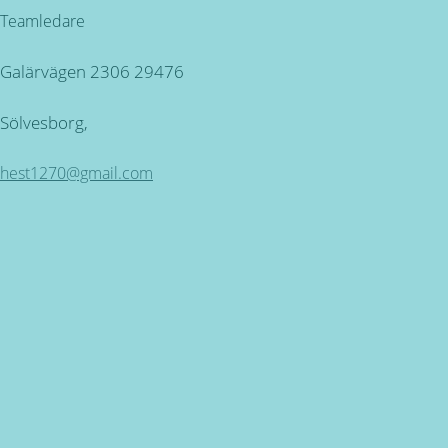
Teamledare
Galärvägen 2306 29476
Sölvesborg,
hest1270@gmail.com
Kundservice
ÖPPETTIDER: Måndag - Torsdag mellan 09.00 - 16.30. Fred
Miljövänlig produktion
för alla våra produkter