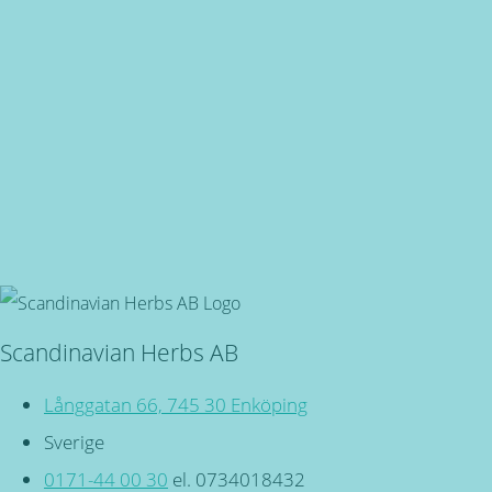
Snabba leveranser
Oavsett vart du bor, du är även välkommen in i butiken på
Långgatan 66 i Enköping!
Svensktillverkade
Miljövänliga, örtbaserade friskvårdsprodukter för kropp
och själ!
Scandinavian Herbs AB
Långgatan 66, 745 30 Enköping
Sverige
0171-44 00 30
el. 0734018432