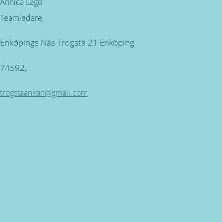
Annica Lagö
Teamledare
Enköpings Näs Trogsta 21 Enköping
74592,
trogstaankan@gmail.com
Kundservice
ÖPPETTIDER: Måndag - Torsdag mellan 09.00 - 16.30.
Fredag 9.00 - 16.00 SEMESTERSTÄNGT 30 JUNI - 26 JULI
Miljövänlig produktion
för alla våra produkter