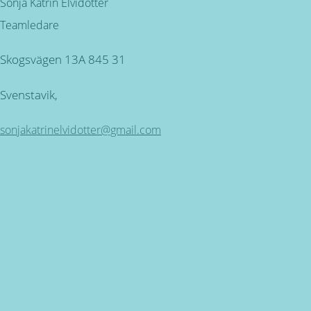
Sonja Katrin Elvidotter
Teamledare
Skogsvägen 13A 845 31
Svenstavik,
sonjakatrinelvidotter@gmail.com
Kundservice
ÖPPETTIDER: Måndag - Torsdag mellan 09.00 - 16.30.
Fredag 9.00 - 16.00 SEMESTERSTÄNGT 30 JUNI - 26 JULI
Miljövänlig produktion
för alla våra produkter