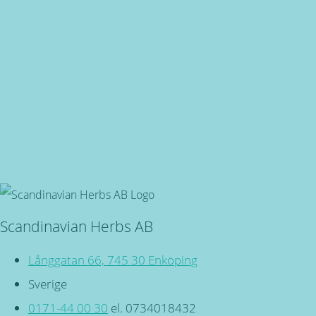
Snabba leveranser
Oavsett vart du bor, du är även välkommen in i butiken på
Långgatan 66 i Enköping!
Svensktillverkade
Miljövänliga, örtbaserade friskvårdsprodukter för kropp
och själ!
Scandinavian Herbs AB
Långgatan 66, 745 30 Enköping
Sverige
0171-44 00 30
el. 0734018432