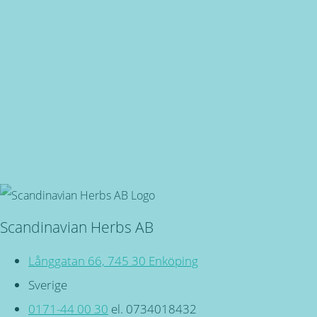
Snabba leveranser
Oavsett vart du bor, du är även välkommen in i butiken på
Långgatan 66 i Enköping!
Svensktillverkade
Miljövänliga, örtbaserade friskvårdsprodukter för kropp
och själ!
Scandinavian Herbs AB
Långgatan 66, 745 30 Enköping
Sverige
0171-44 00 30
el. 0734018432