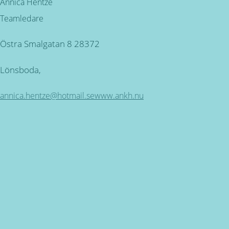
Annica Hentze
Teamledare
Östra Smalgatan 8 28372
Lönsboda,
annica.hentze@hotmail.se
www.ankh.nu
Kundservice
ÖPPETTIDER: Måndag - Torsdag mellan 09.00 - 16.30.
Fredag 9.00 - 16.00 SEMESTERSTÄNGT 30 JUNI - 26 JULI
Miljövänlig produktion
för alla våra produkter