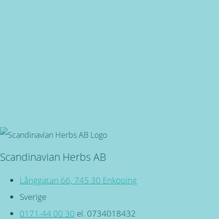
Snabba leveranser
Oavsett vart du bor, du är även välkommen in i butiken på
Långgatan 66 i Enköping!
Svensktillverkade
Miljövänliga, örtbaserade friskvårdsprodukter för kropp
och själ!
Scandinavian Herbs AB
Långgatan 66, 745 30 Enköping
Sverige
0171-44 00 30
el. 0734018432