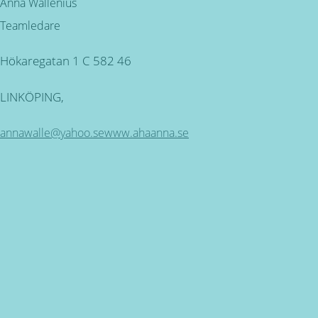
Anna Wallenius
Teamledare
Hökaregatan 1 C 582 46
LINKÖPING,
annawalle@yahoo.se
www.ahaanna.se
Kundservice
ÖPPETTIDER: Måndag - Torsdag mellan 09.00 - 16.30.
Fredag 9.00 - 16.00 SEMESTERSTÄNGT 30 JUNI - 26 JULI
Miljövänlig produktion
för alla våra produkter