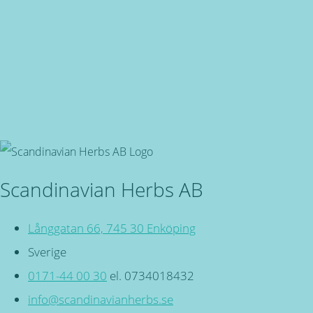
Snabba leveranser
Oavsett vart du bor, du är även välkommen in i butiken på 
Svensktillverkade
Miljövänliga, örtbaserade friskvårdsprodukter för kropp och
Scandinavian Herbs AB
Långgatan 66, 745 30 Enköping
Sverige
0171-44 00 30
el. 0734018432
info@scandinavianherbs.se