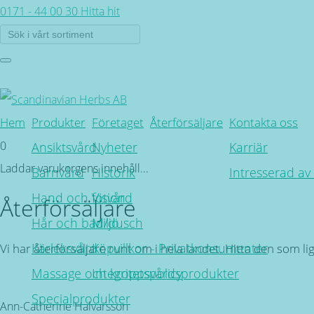
0171 - 44 00 30
Hitta hit
Hem
Produkter
Företaget
Återförsäljare
Kontakta oss
0
Ansiktsvård
Nyheter
Karriär
Laddar varukorgens innehåll...
Barnvård
Historik
Intresserad av
Hand och fotvård
Vision
Återförsäljare
Hår och bad/dusch
Miljö
Kärleksvård
Köpvillkor - Privatkonsumenter
Vi har återförsäljare runt om i hela landet. Hitta den som l
Massage och kroppsvårdsprodukter
Integritetspolicy
Tillbaka
Specialprodukter
Ann-Catherine Halvarsson