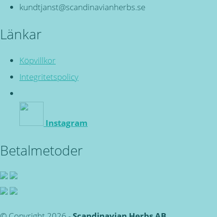
kundtjanst@scandinavianherbs.se
Länkar
Köpvillkor
Integritetspolicy
Instagram
Betalmetoder
© Copyright 2026 -
Scandinavian Herbs AB