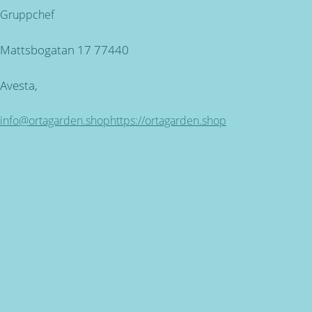
Gruppchef
Mattsbogatan 17 77440
Avesta,
info@ortagarden.shop
https://ortagarden.shop
Kundservice
ÖPPETTIDER: Måndag - Torsdag mellan 09.00 - 16.30. Fred
Miljövänlig produktion
för alla våra produkter