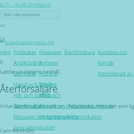
0171 - 44 00 30
Hitta hit
Hem
Produkter
Företaget
Återförsäljare
Kontakta oss
0
Ansiktsvård
Nyheter
Karriär
Laddar varukorgens innehåll...
Barnvård
Historik
Intresserad av
Hand och fotvård
Vision
Återförsäljare
Hår och bad/dusch
Miljö
Kärleksvård
Köpvillkor - Privatkonsumenter
Vi har återförsäljare runt om i hela landet. Hitta den som l
Massage och kroppsvårdsprodukter
Integritetspolicy
Tillbaka
Specialprodukter
Carin Rönnholm