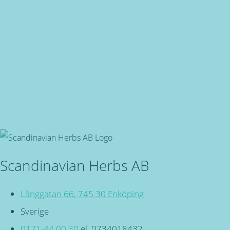
Snabba leveranser
Oavsett vart du bor, du är även välkommen in i butiken på 
Svensktillverkade
Miljövänliga, örtbaserade friskvårdsprodukter för kropp och
Scandinavian Herbs AB
Långgatan 66, 745 30 Enköping
Sverige
0171-44 00 30
el. 0734018432