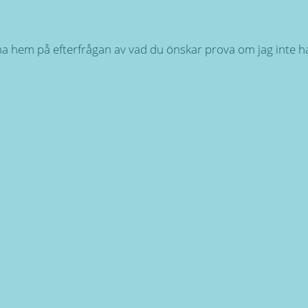
a hem på efterfrågan av vad du önskar prova om jag inte ha
ag 9.00 - 16.00 SEMESTERSTÄNGT 30 JUNI - 26 JULI