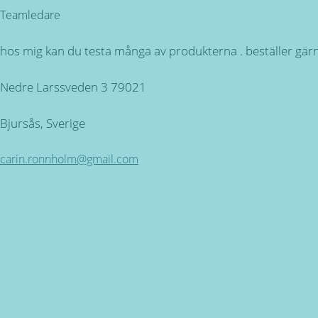
Teamledare
hos mig kan du testa många av produkterna . beställer gärn
Nedre Larssveden 3 79021
Bjursås, Sverige
carin.ronnholm@gmail.com
Kundservice
ÖPPETTIDER: Måndag - Torsdag mellan 09.00 - 16.30. Fred
Miljövänlig produktion
för alla våra produkter