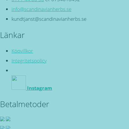
info@scandinavianherbs.se
kundtjanst@scandinavianherbs.se
Länkar
Köpvillkor
Integritetspolicy
Instagram
Betalmetoder