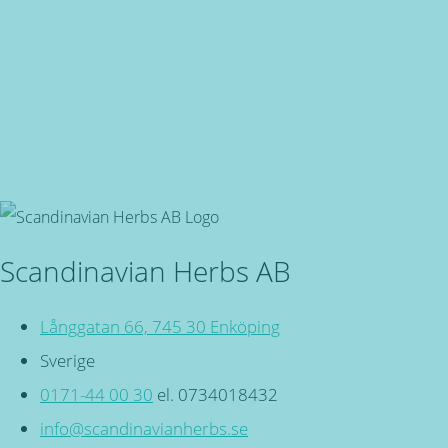
Snabba leveranser
Oavsett vart du bor, du är även välkommen in i butiken på 
Svensktillverkade
Miljövänliga, örtbaserade friskvårdsprodukter för kropp och
Scandinavian Herbs AB
Långgatan 66, 745 30 Enköping
Sverige
0171-44 00 30
el. 0734018432
info@scandinavianherbs.se