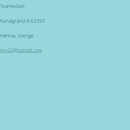
Teamledare
Kanalgränd 8 62350
Hemse, Sverige
my.62@hotmail.com
Kundservice
ÖPPETTIDER: Måndag - Torsdag mellan 09.00 - 16.30. Fred
Miljövänlig produktion
för alla våra produkter