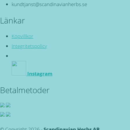
kundtjanst@scandinavianherbs.se
Länkar
Köpvillkor
Integritetspolicy
Instagram
Betalmetoder
© Copyright 2026 -
Scandinavian Herbs AB