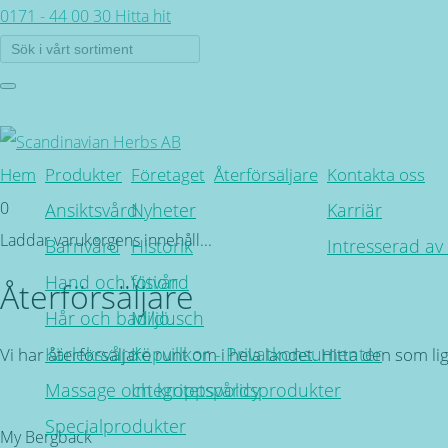
0171 - 44 00 30
Hitta hit
Hem
Produkter
Företaget
Återförsäljare
Kontakta oss
0
Ansiktsvård
Nyheter
Karriär
Laddar varukorgens innehåll...
Barnvård
Historik
Intresserad av
Hand och fotvård
Vision
Återförsäljare
Hår och bad/dusch
Miljö
Kärleksvård
Köpvillkor - Privatkonsumenter
Vi har återförsäljare runt om i hela landet. Hitta den som l
Massage och kroppsvårdsprodukter
Integritetspolicy
Tillbaka
Specialprodukter
My Bergbäck