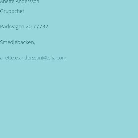
Anette Andersson
Gruppchef
Parkvägen 20 77732
Smedjebacken,
anette.e.andersson@telia.com
Kundservice
ÖPPETTIDER: Måndag - Torsdag mellan 09.00 - 16.30.
Fredag 9.00 - 16.00 SEMESTERSTÄNGT 30 JUNI - 26 JULI
Miljövänlig produktion
för alla våra produkter