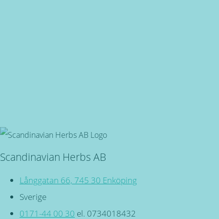
Snabba leveranser
Oavsett vart du bor, du är även välkommen in i butiken på
Långgatan 66 i Enköping!
Svensktillverkade
Miljövänliga, örtbaserade friskvårdsprodukter för kropp
och själ!
Scandinavian Herbs AB
Långgatan 66, 745 30 Enköping
Sverige
0171-44 00 30
el. 0734018432