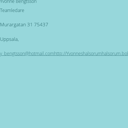
Yvonne Bengtsson
Teamledare
Murargatan 31 75437
Uppsala,
y_bengtsson@hotmail.com
http://Yvonneshalsorumhalsorum.bok
Kundservice
ÖPPETTIDER: Måndag - Torsdag mellan 09.00 - 16.30.
Fredag 9.00 - 16.00 SEMESTERSTÄNGT 30 JUNI - 26 JULI
Miljövänlig produktion
för alla våra produkter