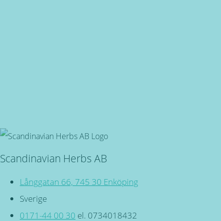
Snabba leveranser
Oavsett vart du bor, du är även välkommen in i butiken på
Långgatan 66 i Enköping!
Svensktillverkade
Miljövänliga, örtbaserade friskvårdsprodukter för kropp
och själ!
Scandinavian Herbs AB
Långgatan 66, 745 30 Enköping
Sverige
0171-44 00 30
el. 0734018432