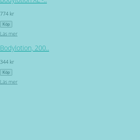
774 kr
Köp
Läs mer
Bodylotion, 200..
344 kr
Köp
Läs mer
Kundservice
ÖPPETTIDER: Måndag - Torsdag mellan 09.00 - 16.30.
Fredag 9.00 - 16.00 SEMESTERSTÄNGT 30 JUNI - 26 JULI