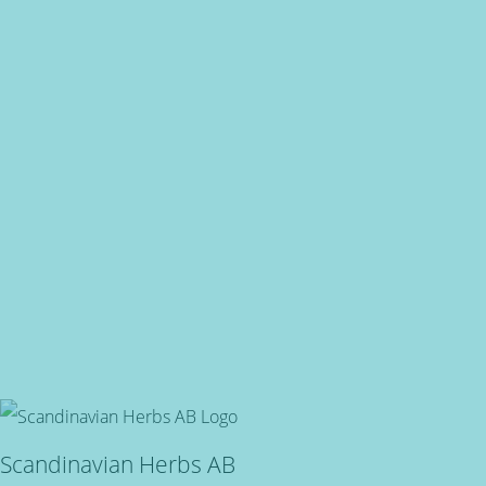
Miljövänlig produktion
för alla våra produkter
Snabba leveranser
Oavsett vart du bor, du är även välkommen in i butiken på
Långgatan 66 i Enköping!
Svensktillverkade
Miljövänliga, örtbaserade friskvårdsprodukter för kropp
och själ!
Scandinavian Herbs AB