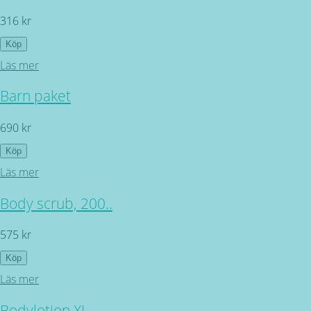
316 kr
Köp
Läs mer
Barn paket
690 kr
Köp
Läs mer
Body scrub, 200..
575 kr
Köp
Läs mer
Bodylotion XL -..